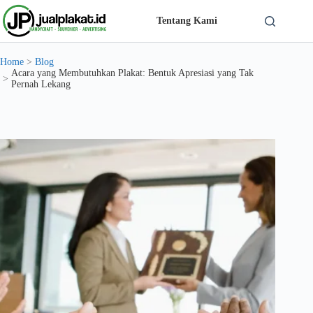
Skip
to
Tentang Kami
content
Solusi Custom Plakat Nomer 1 di Indonesia - jualplakat.id
Home
>
Blog
Acara yang Membutuhkan Plakat: Bentuk Apresiasi yang Tak
>
Pernah Lekang