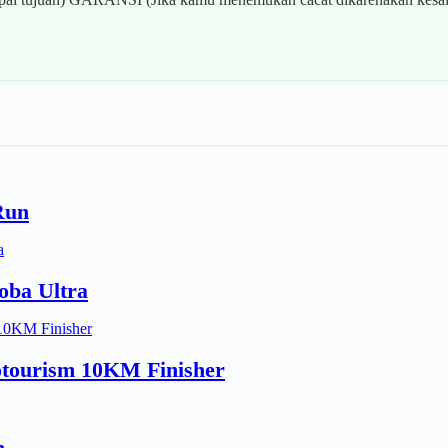
Run
oba Ultra
tourism 10KM Finisher
n