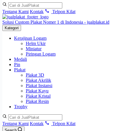
Tentang Kami
Kontak
Telpon Kilat
Solusi Custom Plakat Nomer 1 di Indonesia - jualplakat.id
Kategori
Kerajinan Logam
Helm Ukir
Miniatur
Piringan Logam
Medali
Pin
Plakat
Plakat 3D
Plakat Akrilik
Plakat Instansi
Plakat Kayu
Plakat Kristal
Plakat Resin
Trophy
Tentang Kami
Kontak
Telpon Kilat
Search