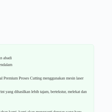
n abadi
mendalam
l Premium Proses Cutting menggunakan mesin laser
t yang dihasilkan lebih tajam, bertekstur, melekat dan
han kami, kami akan mengganti dengan yang baru