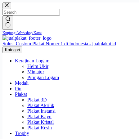
Skip
to
content
No
Kunjungi Workshop Kami
results
Solusi Custom Plakat Nomer 1 di Indonesia - jualplakat.id
Kategori
Kerajinan Logam
Helm Ukir
Miniatur
Piringan Logam
Medali
Pin
Plakat
Plakat 3D
Plakat Akrilik
Plakat Instansi
Plakat Kayu
Plakat Kristal
Plakat Resin
Trophy