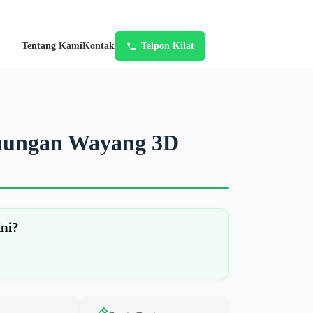
Tentang Kami
Kontak
Telpon Kilat
unungan Wayang 3D
ini?