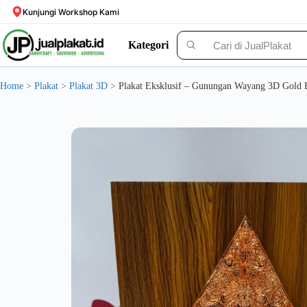
Skip
Kunjungi Workshop Kami
to
content
Kategori
Solusi Custom Plakat Nomer 1 di Indonesia - jualplakat.id
Home
>
Plakat
>
Plakat 3D
>
Plakat Eksklusif – Gunungan Wayang 3D Gold 