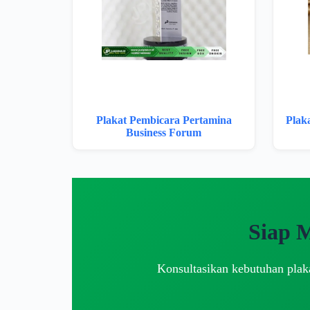
Plakat Pembicara Pertamina
Plak
Business Forum
Siap 
Konsultasikan kebutuhan plaka