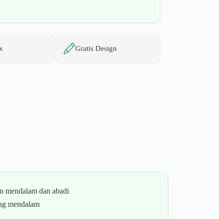
x
Gratis Design
an mendalam dan abadi
ang mendalam