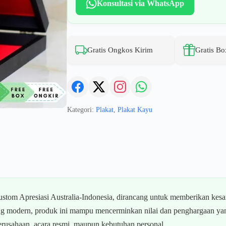
Konsultasi via WhatsApp
Gratis Ongkos Kirim
Gratis Bo
Kategori:
Plakat
,
Plakat Kayu
tom Apresiasi Australia-Indonesia, dirancang untuk memberikan kes
 yang modern, produk ini mampu mencerminkan nilai dan penghargaan y
erusahaan, acara resmi, maupun kebutuhan personal