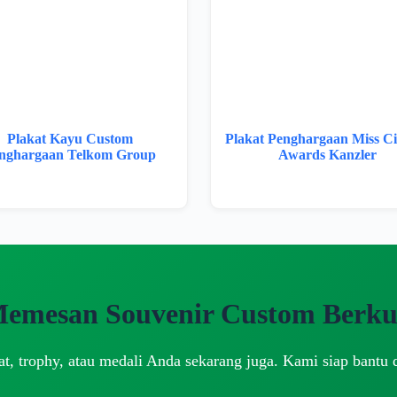
Plakat Kayu Custom
Plakat Penghargaan Miss C
nghargaan Telkom Group
Awards Kanzler
Memesan Souvenir Custom Berkua
t, trophy, atau medali Anda sekarang juga. Kami siap bantu 