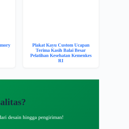
imory
Plakat Kayu Custom Ucapan
Terima Kasih Balai Besar
Pelatihan Kesehatan Kemenkes
RI
litas?
dari desain hingga pengiriman!