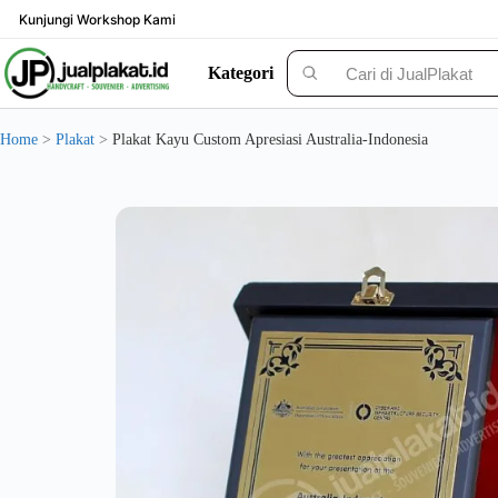
Skip
Kunjungi Workshop Kami
to
content
Kategori
Solusi Custom Plakat Nomer 1 di Indonesia - jualplakat.id
Home
>
Plakat
>
Plakat Kayu Custom Apresiasi Australia-Indonesia