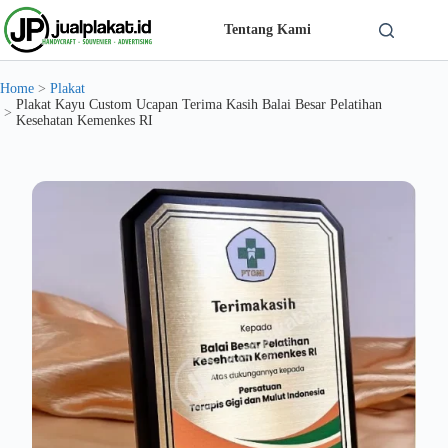
Skip
to
Tentang Kami
content
Solusi Custom Plakat Nomer 1 di Indonesia - jualplakat.id
Home
>
Plakat
Plakat Kayu Custom Ucapan Terima Kasih Balai Besar Pelatihan
>
Kesehatan Kemenkes RI