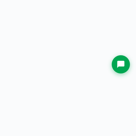
Kota Asal
Whatsapp Sekarang.
PT. Jual Plakat Indonesia
— Spesialis plakat & souvenir
custom berkualitas sejak 2000.