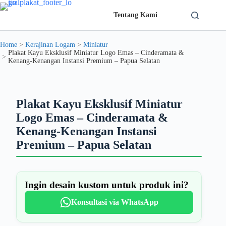
Skip
to
Tentang Kami
content
Solusi Custom Plakat Nomer 1 di Indonesia - jualplakat.id
Home
>
Kerajinan Logam
>
Miniatur
Plakat Kayu Eksklusif Miniatur Logo Emas – Cinderamata &
>
Kenang-Kenangan Instansi Premium – Papua Selatan
Plakat Kayu Eksklusif Miniatur
Logo Emas – Cinderamata &
Kenang-Kenangan Instansi
Premium – Papua Selatan
Ingin desain kustom untuk produk ini?
Konsultasi via WhatsApp