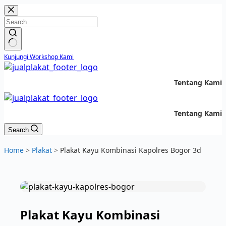
Skip
to
content
No
Kunjungi Workshop Kami
results
Solusi Custom Plakat Nomer 1 di Indonesia - jualplakat.id
Tentang Kami
Solusi Custom Plakat Nomer 1 di Indonesia - jualplakat.id
Tentang Kami
Search
Home
>
Plakat
>
Plakat Kayu Kombinasi Kapolres Bogor 3d
Plakat Kayu Kombinasi