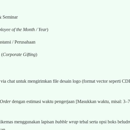
& Seminar
oyee of the Month / Year
)
tansi / Perusahaan
 (
Corporate Gifting
)
ia chat untuk mengirimkan file desain logo (format vector seperti CD
-Order
dengan estimasi waktu pengerjaan [Masukkan waktu, misal: 3–7 h
 dikemas menggunakan lapisan
bubble wrap
tebal serta opsi boks beludr
san.