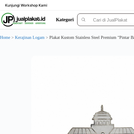
Skip
Kunjungi Workshop Kami
to
content
Kategori
Solusi Custom Plakat Nomer 1 di Indonesia - jualplakat.id
Home
>
Kerajinan Logam
>
Plakat Kustom Stainless Steel Premium “Pintar B