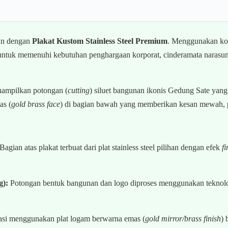
san dengan
Plakat Kustom Stainless Steel Premium
. Menggunakan kom
 untuk memenuhi kebutuhan penghargaan korporat, cinderamata narasu
enampilkan potongan (
cutting
) siluet bangunan ikonis Gedung Sate yang p
as (
gold brass face
) di bagian bawah yang memberikan kesan mewah, pr
Bagian atas plakat terbuat dari plat stainless steel pilihan dengan efek
f
g):
Potongan bentuk bangunan dan logo diproses menggunakan teknolog
iasi menggunakan plat logam berwarna emas (
gold mirror/brass finish
) 