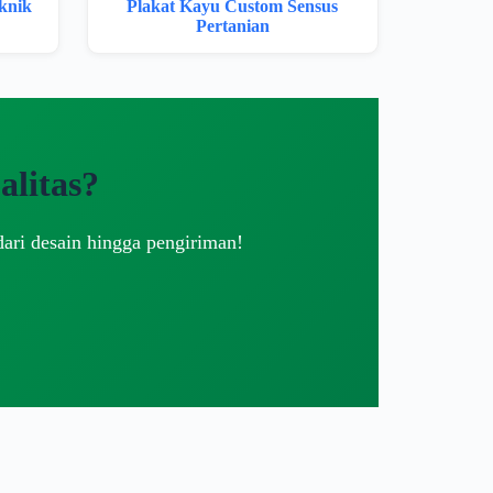
knik
Plakat Kayu Custom Sensus
Pertanian
litas?
dari desain hingga pengiriman!