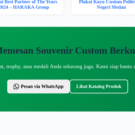
at Best Partner of The Years
Plakat Kayu Custom Polite
2024 – HARAKA Group
Negeri Medan
Memesan Souvenir Custom Berkua
t, trophy, atau medali Anda sekarang juga. Kami siap bantu 
Pesan via WhatsApp
Lihat Katalog Produk