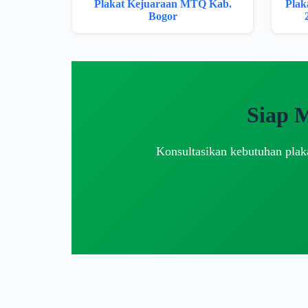
Plakat Kejuaraan MTQ Kab.
Plak
Bogor
Siap 
Konsultasikan kebutuhan plaka