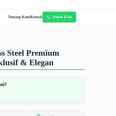
Tentang Kami
Kontak
Telpon Kilat
ss Steel Premium
klusif & Elegan
ini?