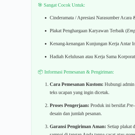
🎯 Sangat Cocok Untuk:
Cinderamata / Apresiasi Narasumber Acara 
Plakat Penghargaan Karyawan Terbaik (
Empl
Kenang-kenangan Kunjungan Kerja Antar Ins
Hadiah Kelulusan atau Kerja Sama Korporat
📦 Informasi Pemesanan & Pengiriman:
Cara Pemesanan Kustom:
Hubungi admin v
teks ucapan yang ingin dicetak.
Proses Pengerjaan:
Produk ini bersifat
Pre
desain dan jumlah pesanan.
Garansi Pengiriman Aman:
Setiap plakat
sampai di tangan Anda tanpa cacat atau gore