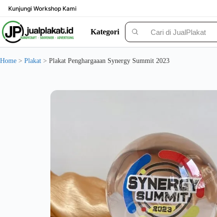
Skip
Kunjungi Workshop Kami
to
content
Kategori
Solusi Custom Plakat Nomer 1 di Indonesia - jualplakat.id
Home
>
Plakat
>
Plakat Penghargaaan Synergy Summit 2023