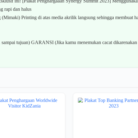
sklusif ini! [Plakat Penghargaaan Synergy Summit 2023] Menggunak
g rapi dan halus
imaki) Printing di atas media akrilik langsung sehingga membuat hasil
ampai tujuan) GARANSI (Jika kamu menemukan cacat dikarenakan k