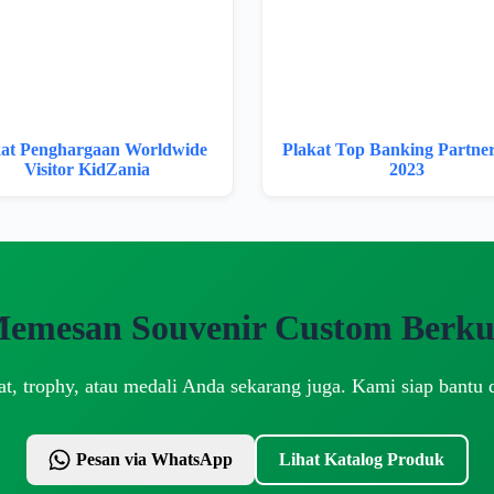
kat Penghargaan Worldwide
Plakat Top Banking Partne
Visitor KidZania
2023
Memesan Souvenir Custom Berkua
t, trophy, atau medali Anda sekarang juga. Kami siap bantu 
Pesan via WhatsApp
Lihat Katalog Produk