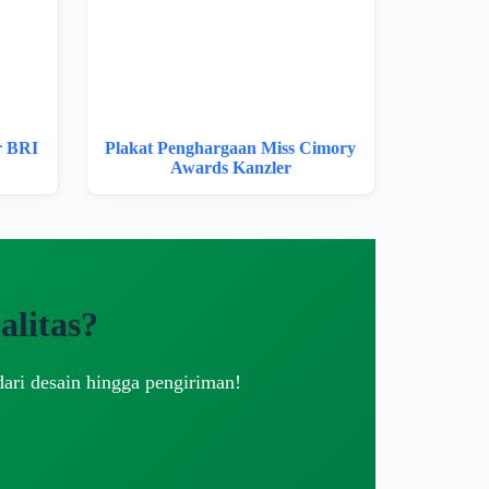
r BRI
Plakat Penghargaan Miss Cimory
Awards Kanzler
litas?
dari desain hingga pengiriman!