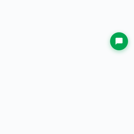
Whatsapp Sekarang.
PT. Jual Plakat Indonesia
— Spesialis plakat & souvenir
custom berkualitas sejak 2000.