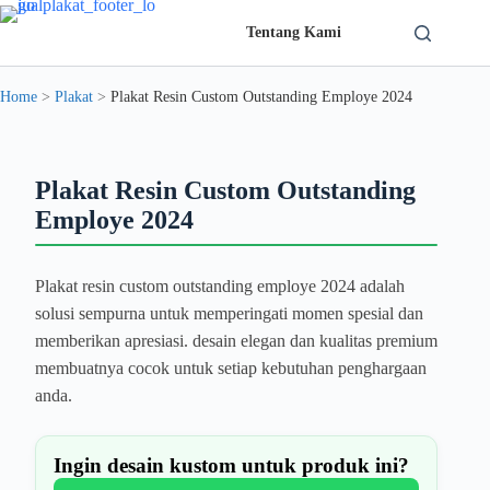
Skip
to
Tentang Kami
content
Solusi Custom Plakat Nomer 1 di Indonesia - jualplakat.id
Home
>
Plakat
>
Plakat Resin Custom Outstanding Employe 2024
Plakat Resin Custom Outstanding
Employe 2024
Plakat resin custom outstanding employe 2024 adalah
solusi sempurna untuk memperingati momen spesial dan
memberikan apresiasi. desain elegan dan kualitas premium
membuatnya cocok untuk setiap kebutuhan penghargaan
anda.
Ingin desain kustom untuk produk ini?