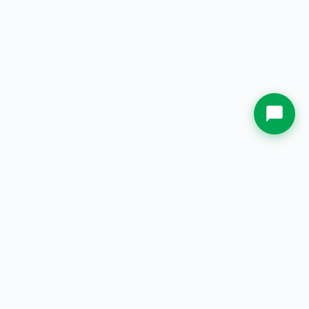
Kota Asal
Whatsapp Sekarang.
PT. Jual Plakat Indonesia
— Spesialis plakat & souvenir
custom berkualitas sejak 2000.