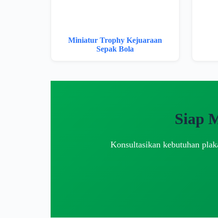
Miniatur Trophy Kejuaraan
Sepak Bola
Siap 
Konsultasikan kebutuhan plaka