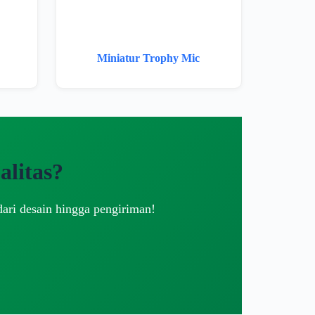
Miniatur Trophy Mic
litas?
dari desain hingga pengiriman!