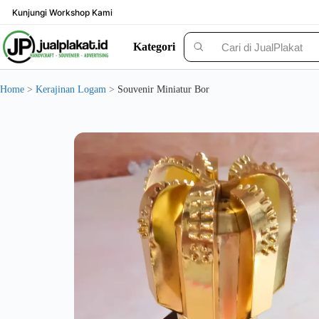
Skip
Kunjungi Workshop Kami
to
content
Kategori
Solusi Custom Plakat Nomer 1 di Indonesia - jualplakat.id
Home
>
Kerajinan Logam
>
Souvenir Miniatur Bor