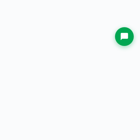
Whatsapp Sekarang.
PT. Jual Plakat Indonesia
— Spesialis plakat & souvenir
custom berkualitas sejak 2000.
Lokasi & Kontak