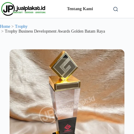
Skip
to
Tentang Kami
content
Solusi Custom Plakat Nomer 1 di Indonesia - jualplakat.id
Home
>
Trophy
>
Trophy Business Development Awards Golden Batam Raya