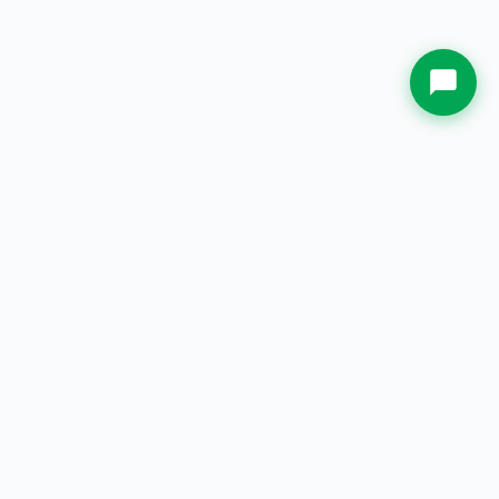
Whatsapp Sekarang.
PT. Jual Plakat Indonesia
— Spesialis plakat & souvenir
custom berkualitas sejak 2000.
Lokasi & Kontak
PT. Jual Plakat Indonesia