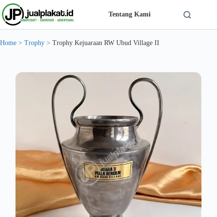
Skip
to
Tentang Kami
content
Solusi Custom Plakat Nomer 1 di Indonesia - jualplakat.id
Home
>
Trophy
>
Trophy Kejuaraan RW Ubud Village II