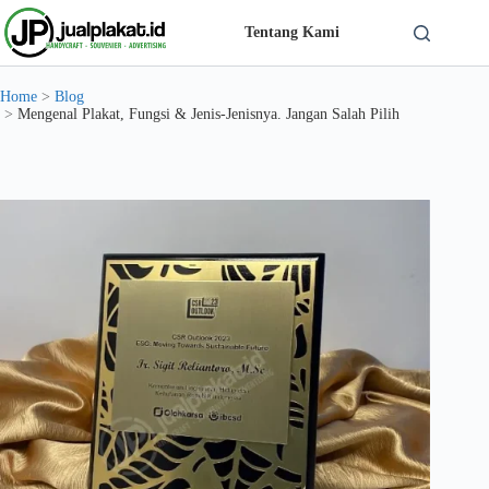
Skip
to
Tentang Kami
content
Solusi Custom Plakat Nomer 1 di Indonesia - jualplakat.id
Home
>
Blog
>
Mengenal Plakat, Fungsi & Jenis-Jenisnya. Jangan Salah Pilih