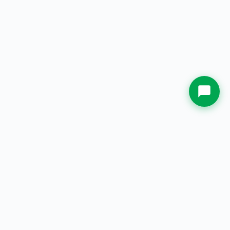
Kota Asal
Whatsapp Sekarang.
Spesialis plakat & souvenir custom berkualitas sejak 2000.