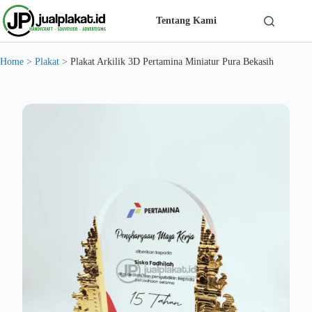
Skip
to
Tentang Kami
content
Solusi Custom Plakat Nomer 1 di Indonesia - jualplakat.id
Home
>
Plakat
>
Plakat Arkilik 3D Pertamina Miniatur Pura Bekasih