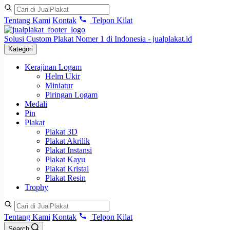
Tentang Kami
Kontak
Telpon Kilat
Solusi Custom Plakat Nomer 1 di Indonesia - jualplakat.id
Kategori
Kerajinan Logam
Helm Ukir
Miniatur
Piringan Logam
Medali
Pin
Plakat
Plakat 3D
Plakat Akrilik
Plakat Instansi
Plakat Kayu
Plakat Kristal
Plakat Resin
Trophy
Tentang Kami
Kontak
Telpon Kilat
Search