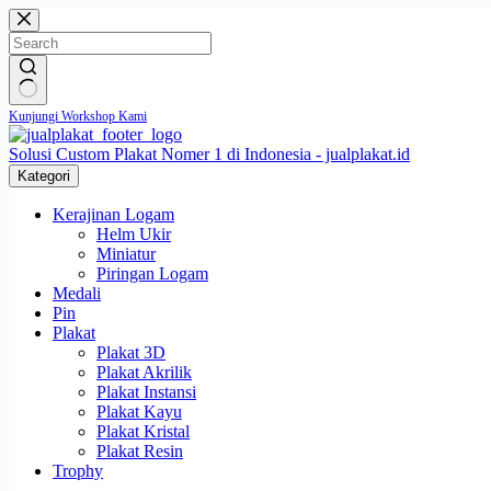
Skip
to
content
No
Kunjungi Workshop Kami
results
Solusi Custom Plakat Nomer 1 di Indonesia - jualplakat.id
Kategori
Kerajinan Logam
Helm Ukir
Miniatur
Piringan Logam
Medali
Pin
Plakat
Plakat 3D
Plakat Akrilik
Plakat Instansi
Plakat Kayu
Plakat Kristal
Plakat Resin
Trophy