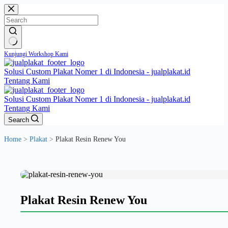
Skip
to
content
No
Kunjungi Workshop Kami
results
Solusi Custom Plakat Nomer 1 di Indonesia - jualplakat.id
Tentang Kami
Solusi Custom Plakat Nomer 1 di Indonesia - jualplakat.id
Tentang Kami
Search
Home
>
Plakat
>
Plakat Resin Renew You
Plakat Resin Renew You